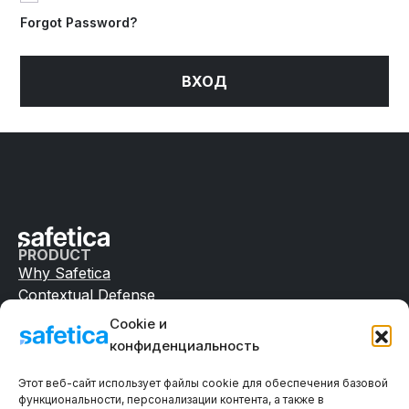
Forgot Password?
ВХОД
PRODUCT
Why Safetica
Contextual Defense
Pricing
Cookie и
SERVICES & SUPPORT
конфиденциальность
Knowledge Base
Support
Этот веб-сайт использует файлы cookie для обеспечения базовой
Professional Services
функциональности, персонализации контента, а также в